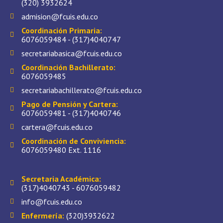
(320) 3932624
admision@fcuis.edu.co
Coordinación Primaria:
6076059484 - (317)4040747
secretariabasica@fcuis.edu.co
Coordinación Bachillerato:
6076059485
secretariabachillerato@fcuis.edu.co
Pago de Pensión y Cartera:
6076059481 - (317)4040746
cartera@fcuis.edu.co
Coordinación de Conviviencia:
6076059480 Ext. 1116
Secretaria Académica:
(317)4040743 - 6076059482
info@fcuis.edu.co
Enfermería:
(320)3932622