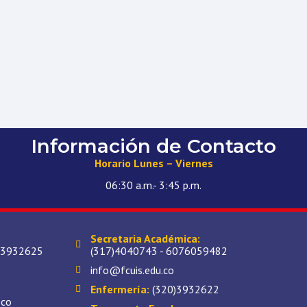
Información de Contacto
Horario Lunes – Viernes
06:30 a.m.- 3:45 p.m.
Secretaria Académica:
)3932625
(317)4040743 - 6076059482
info@fcuis.edu.co
Enfermería:
(320)3932622
.co