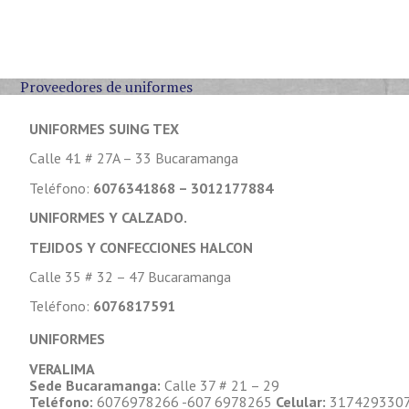
Inicio
Quienes Somos
Proveedores de uniformes
UNIFORMES SUING TEX
Calle 41 # 27A – 33 Bucaramanga
Teléfono:
6076341868 – 3012177884
UNIFORMES Y CALZADO.
TEJIDOS Y CONFECCIONES HALCON
Calle 35 # 32 – 47 Bucaramanga
Teléfono:
6076817591
UNIFORMES
VERALIMA
Sede Bucaramanga:
Calle 37 # 21 – 29
Teléfono:
6076978266 -607 6978265
Celular:
317429330