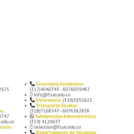
Secretaria Académica:
2625
(317)4040743 - 6076059482
info@fcuis.edu.co
Enfermería:
(320)3932622
Transporte Escolar:
a:
(318)7168347 - 6076382838
0747
Subdirección Administrativa
.edu.co
(324) 4120637
erato:
seleccion@fcuis.edu.co
Departamento de Sistemas