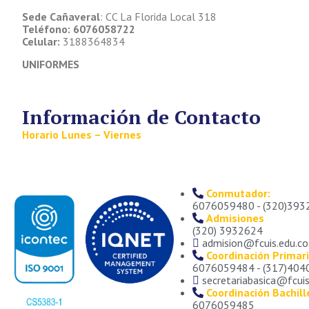
Sede Cañaveral
: CC La Florida Local 318
Teléfono: 6076058722
Celular:
3188364834
UNIFORMES
Información de Contacto
Horario Lunes – Viernes
06:30 a.m.- 3:45 p.m.
Conmutador:
6076059480 - (320)393
Admisiones
(320) 3932624
admision@fcuis.edu.co
Coordinación Primari
6076059484 - (317)404
secretariabasica@fcuis
Coordinación Bachill
6076059485