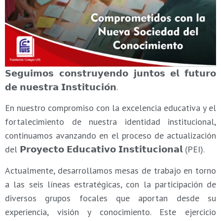
𝗦𝗲𝗴𝘂𝗶𝗺𝗼𝘀 𝗰𝗼𝗻𝘀𝘁𝗿𝘂𝘆𝗲𝗻𝗱𝗼 𝗷𝘂𝗻𝘁𝗼𝘀 𝗲𝗹 𝗳𝘂𝘁𝘂𝗿𝗼
𝗱𝗲 𝗻𝘂𝗲𝘀𝘁𝗿𝗮 𝗜𝗻𝘀𝘁𝗶𝘁𝘂𝗰𝗶𝗼́𝗻.
En nuestro compromiso con la excelencia educativa y el
fortalecimiento de nuestra identidad institucional,
continuamos avanzando en el proceso de actualización
del 𝗣𝗿𝗼𝘆𝗲𝗰𝘁𝗼 𝗘𝗱𝘂𝗰𝗮𝘁𝗶𝘃𝗼 𝗜𝗻𝘀𝘁𝗶𝘁𝘂𝗰𝗶𝗼𝗻𝗮𝗹 (PEI).
Actualmente, desarrollamos mesas de trabajo en torno
a las seis líneas estratégicas, con la participación de
diversos grupos focales que aportan desde su
experiencia, visión y conocimiento. Este ejercicio