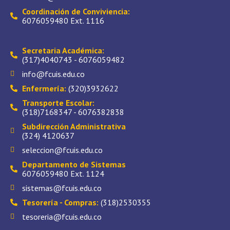
Coordinación de Conviviencia:
6076059480 Ext. 1116
Secretaria Académica:
(317)4040743 - 6076059482
info@fcuis.edu.co
Enfermería:
(320)3932622
Transporte Escolar:
(318)7168347 - 6076382838
Subdirección Administrativa
(324) 4120637
seleccion@fcuis.edu.co
Departamento de Sistemas
6076059480 Ext. 1124
sistemas@fcuis.edu.co
Tesorería - Compras:
(318)2530355
tesoreria@fcuis.edu.co