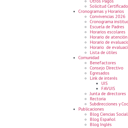
Otros Pagos
Solicitud Certificad
Cronogramas y Horarios
Convivencias 2026
Cronograma institu
Escuela de Padres
Horarios escolares
Horario de atención
Horario de evaluac
Horario de evaluaci
Lista de útiles
Comunidad
Benefactores
Consejo Directivo
Egresados
Link de interés
UIS
FAVUIS
Junta de directores
Rectoria
Subdirecciones y Co
Publicaciones
Blog Ciencias Socia
Blog Español
Blog Inglés