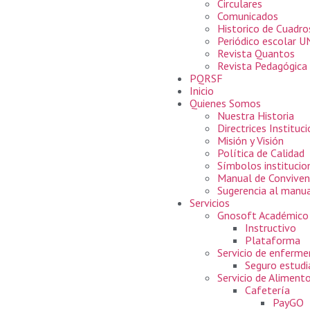
Circulares
Comunicados
Historico de Cuadr
Periódico escolar 
Revista Quantos
Revista Pedagógica
PQRSF
Inicio
Quienes Somos
Nuestra Historia
Directrices Instituc
Misión y Visión
Política de Calidad
Símbolos institucio
Manual de Conviven
Sugerencia al manua
Servicios
Gnosoft Académico
Instructivo
Plataforma
Servicio de enferme
Seguro estudi
Servicio de Aliment
Cafetería
PayGO