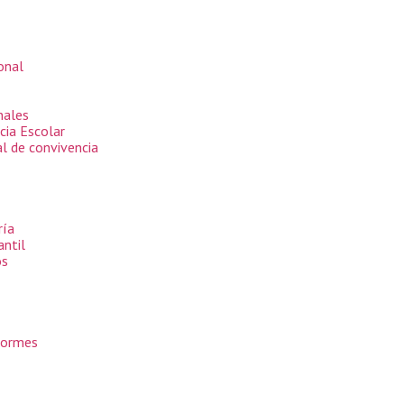
ional
nales
cia Escolar
l de convivencia
ría
antil
os
formes