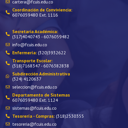
cartera@fcuis.edu.co
Coordinación de Conviviencia:
6076059480 Ext. 1116
Secretaria Académica:
(317)4040743 - 6076059482
info@fcuis.edu.co
Enfermería:
(320)3932622
Transporte Escolar:
(318)7168347 - 6076382838
Subdirección Administrativa
(324) 4120637
seleccion@fcuis.edu.co
Departamento de Sistemas
6076059480 Ext. 1124
sistemas@fcuis.edu.co
Tesorería - Compras:
(318)2530355
tesoreria@fcuis.edu.co